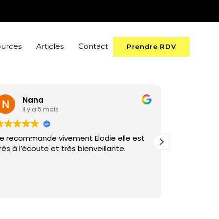
ources
Articles
Contact
Prendre RDV
Nana
Emi
il y a 5 mois
il y
e recommande vivement Elodie elle est
Je recomm
très à l’écoute et très bienveillante.
Très à l’éc
elle prend
comprendre
contexte de
Lire la suite
Je suis ve
la course 