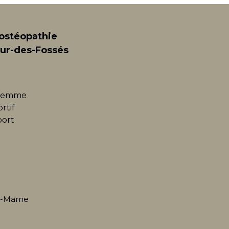
vraiment bé
soulagée, a
des conseil
’ostéopathie
Merci enco
aur-des-Fossés
profession
reviendrai 
 femme
rtif
port
e-Marne